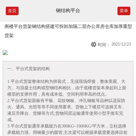
钢结构平台
首页
菜单
阁楼平台货架钢结构搭建可拆卸加隔二层办公库房仓库加厚重型
货架

2021/12/23
时间：
一、平台式货架的结构
1.平台式货架整体结构为拼装式，无须现场焊接，整体美观、大
方。与混凝土结构或型钢结构相比，由于底楼货架本身起到上面
楼层的支撑作用，具有成本低、空间利用率高的优点。
2.平台式货架面板有平板、花纹钢板、冲孔钢板等品种以适应防
火、通风、光照等等不同使用要求。货物上下楼层可选择叉车、
液压升降台、货梯等方式;货物同层运输通常使用小型手推车完
成。
3.平台式货架通常承载能力在300KG~1000KG/平方米，立柱选择
承载能力强、用钢量少的圆管;主次梁可以根据承载需要选择目前