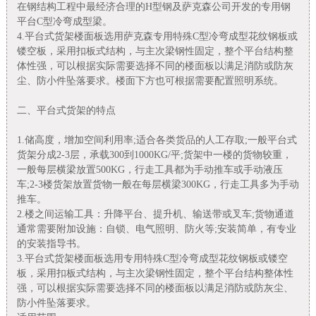
在钢结构工程中最经济合理的H型钢及萨克森公司开发的专用钢
平台C型冷弯成型梁。
4.平台式货架楼面板选用萨克森专用特殊C型冷弯成型花纹钢板或
镂空板，采用扣板式结构，与主次梁钢性固定，整个平台结构整
体性强，可以根据实际需要选择不同的楼面板以满足消防或防灰
尘、防小件坠落要求。楼面下方也可根据需要配置照明系统。
二、平台式货架的特点
1.储高度，增加空间利用率;适合各类货品的人工存取;一般平台式
货架分成2-3层，承载300到1000KG/平;货架中一楼的货物较重，
一般每层横梁放置500KG，行走工具都为手动推车或手动液压
车;2-3楼货架放置货物一般在每层横梁300KG，行走工具多为手动
推车。
2.楼之间运输工具：升降平台、提升机、输送带或叉车;货物通道
通常需要附加设施：自锁、电气照明、防火等;安装简单，有专业
的安装指导书。
3.平台式货架楼面板选用专用特殊C型冷弯成型花纹钢板或镂空
板，采用扣板式结构，与主次梁钢性固定，整个平台结构整体性
强，可以根据实际需要选择不同的楼面板以满足消防或防灰尘、
防小件坠落要求。