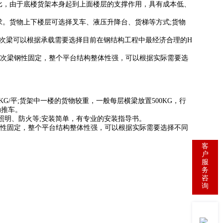
比，由于底楼货架本身起到上面楼层的支撑作用，具有成本低、
求。货物上下楼层可选择叉车、液压升降台、货梯等方式;货物
管;主次梁可以根据承载需要选择目前在钢结构工程中最经济合理的H
主次梁钢性固定，整个平台结构整体性强，可以根据实际需要选
0KG/平;货架中一楼的货物较重，一般每层横梁放置500KG，行
动推车。
照明、防火等;安装简单，有专业的安装指导书。
钢性固定，整个平台结构整体性强，可以根据实际需要选择不同
客
户
服
务
咨
询