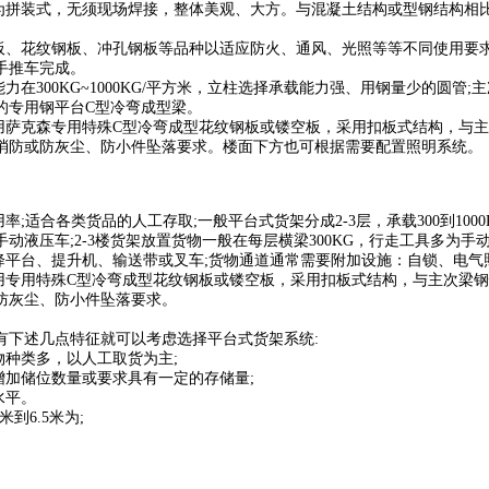
构为拼装式，无须现场焊接，整体美观、大方。与混凝土结构或型钢结构相
平板、花纹钢板、冲孔钢板等品种以适应防火、通风、光照等等不同使用要
手推车完成。
能力在300KG~1000KG/平方米，立柱选择承载能力强、用钢量少的圆
的专用钢平台C型冷弯成型梁。
选用萨克森专用特殊C型冷弯成型花纹钢板或镂空板，采用扣板式结构，与
消防或防灰尘、防小件坠落要求。楼面下方也可根据需要配置照明系统。
率;适合各类货品的人工存取;一般平台式货架分成2-3层，承载300到100
动液压车;2-3楼货架放置货物一般在每层横梁300KG，行走工具多为手
升降平台、提升机、输送带或叉车;货物通道通常需要附加设施：自锁、电气
选用专用特殊C型冷弯成型花纹钢板或镂空板，采用扣板式结构，与主次梁
防灰尘、防小件坠落要求。
有下述几点特征就可以考虑选择平台式货架系统:
物种类多，以人工取货为主;
增加储位数量或要求具有一定的存储量;
水平。
米到6.5米为;