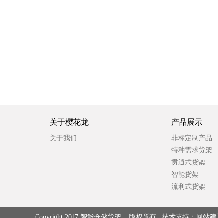
最新推荐
关于樱花龙
产品展示
关于我们
非标定制产品
特种需求货架
贯通式货架
智能货架
流利式货架
驶入式货架
特种需求货架
悬臂式货架
Copyright 2017 智能仓储货架 版权所有 技术支持：
网站建
仓储货架,中山仓储货架,仓储货架厂