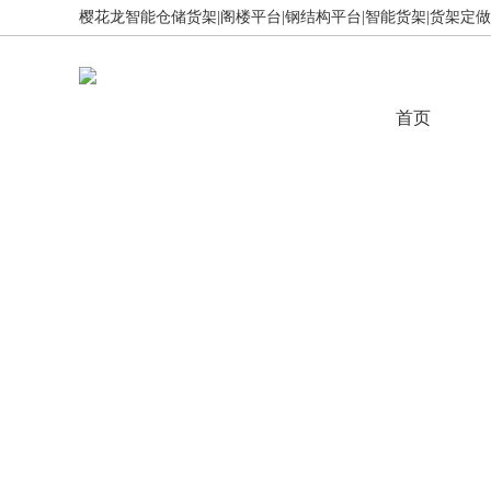
樱花龙智能仓储货架|阁楼平台|钢结构平台|智能货架|货架定做,免
首页