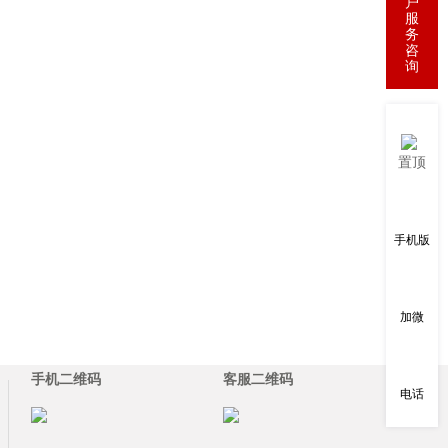
户
服
务
咨
询
置顶
手机版
加微
手机二维码
客服二维码
电话