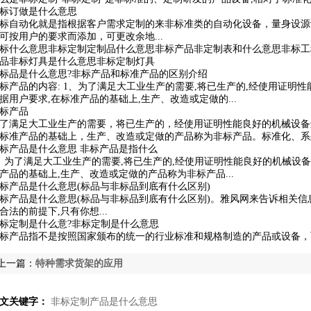
标订做是什么意思
标自动化就是指根据客户需求定制的来非标准类的自动化设备，量身设源
可按用户的要求而添加，可更改余地...
标什么意思非标定制定制品什么意思非标产品非定制表和什么意思非标工
品非标灯具是什么意思非标定制灯具
标品是什么意思?非标产品和标准产品的区别介绍
标产品的内容: 1、为了满足大工业生产的需要,将已生产的,经使用证明
据用户要求,在标准产品的基础上,生产、改造或定做的...
标产品
了满足大工业生产的需要，将已生产的，经使用证明性能良好的机械设备
标准产品的基础上，生产、改造或定做的产品称为非标产品。标准化、系列
标产品是什么意思 非标产品是指什么
、为了满足大工业生产的需要,将已生产的,经使用证明性能良好的机械设备
产品的基础上,生产、改造或定做的产品称为非标产品...
标产品是什么意思(标品与非标品到底有什么区别)
标产品是什么意思(标品与非标品到底有什么区别)。雅风网来告诉相关信息
合法的前提下,只有你想...
标定制是什么意?非标定制是什么意思
标产品指不是按照国家颁布的统一的行业标准和规格制造的产品或设备，而
上一篇：
特种需求货架的应用
文关键字：
非标定制产品是什么意思