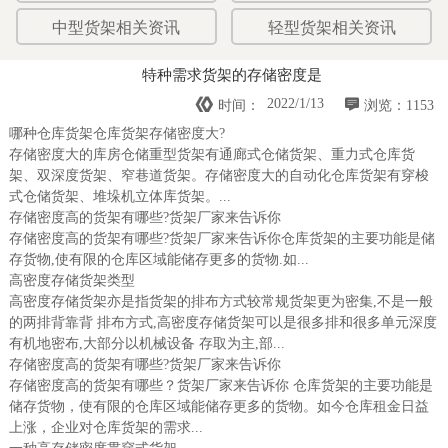
中型货架相关资讯
轻型货架相关资讯
特种需求货架的存储密度是


2022/1/13
时间：
浏览：1153
哪种仓库货架仓库货架存储密度大?
存储密度大的库房仓储重型货架有通廊式仓储货架、重力式仓库货
架、双深度货架、窄巷道货架。存储密度大的自动化仓库货架有穿梭
式仓储货架、堆垛机立体库货架。...
存储密度高的货架有哪些?货架厂家来告诉你
存储密度高的货架有哪些?货架厂家来告诉你仓库货架的主要功能是储
存货物,使有限的仓库区域能储存更多的货物.如...
高密度存储货架类型
高密度存储货架亦是指货架的排布方式较常规货架更为密集,不是一般
的两排背靠背 排布方式,高密度存储货架可以是很多排和很多单元深度
有机地密布,大部分以机械设备 存取为主,部...
存储密度高的货架有哪些?货架厂家来告诉你
存储密度高的货架有哪些？货架厂家来告诉你 仓库货架的主要功能是
储存货物，使有限的仓库区域能储存更多的货物。如今仓库租金日益
上涨，企业对仓库货架的需求...