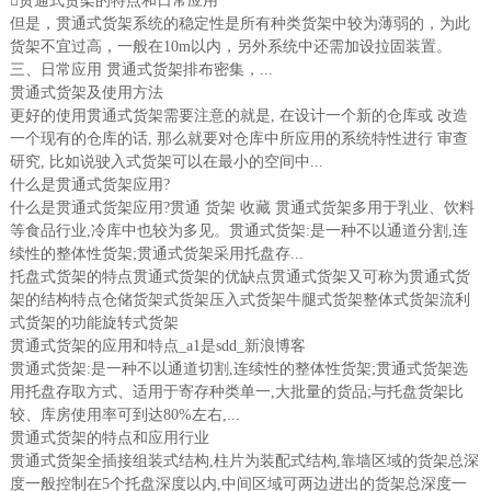
贯通式货架的特点和日常应用
但是，贯通式货架系统的稳定性是所有种类货架中较为薄弱的，为此
货架不宜过高，一般在10m以内，另外系统中还需加设拉固装置。
三、日常应用 贯通式货架排布密集，...
贯通式货架及使用方法
更好的使用贯通式货架需要注意的就是, 在设计一个新的仓库或 改造
一个现有的仓库的话, 那么就要对仓库中所应用的系统特性进行 审查
研究, 比如说驶入式货架可以在最小的空间中...
什么是贯通式货架应用?
什么是贯通式货架应用?贯通 货架 收藏 贯通式货架多用于乳业、饮料
等食品行业,冷库中也较为多见。贯通式货架:是一种不以通道分割,连
续性的整体性货架;贯通式货架采用托盘存...
托盘式货架的特点贯通式货架的优缺点贯通式货架又可称为贯通式货
架的结构特点仓储货架式货架压入式货架牛腿式货架整体式货架流利
式货架的功能旋转式货架
贯通式货架的应用和特点_a1是sdd_新浪博客
贯通式货架:是一种不以通道切割,连续性的整体性货架;贯通式货架选
用托盘存取方式、适用于寄存种类单一,大批量的货品;与托盘货架比
较、库房使用率可到达80%左右,...
贯通式货架的特点和应用行业
贯通式货架全插接组装式结构,柱片为装配式结构,靠墙区域的货架总深
度一般控制在5个托盘深度以内,中间区域可两边进出的货架总深度一