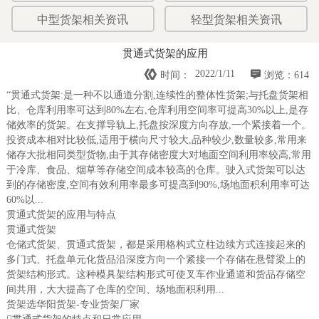
中型货架相关资讯
轻型货架相关资讯
贯通式货架的应用


2022/1/11
时间：
浏览：614
“贯通式货架:是一种不以通道分割,连续性的整体性货架;与托盘货架相
比、仓库利用率可达到80%左右,仓库利用空间率可提高30%以上,是存
储效率的货架。在支撑导轨上,托盘按深度方向存放,一个紧接着一个。
投资成本相对比较低,适用于横向尺寸较大,品种较少,数量较多,常用来
储存大批相同类型货物,由于其存储密度大对地面空间利用率较高,常用
于冷库、食品、烟草等存储空间成本较高的仓库。驶入式货架可以达
到的存储密度,空间有效利用率最多可提高到90%,场地面积利用率可达
60%以...
贯通式货架的应用与特点
贯通式货架
仓储式货架、贯通式货架，都是采用格构式立柱边续方式连接起来的
多门式、托盘单元化货品沿深度方向一个紧接一个存储在悬臂梁上的
货架结构形式。这种模具架结构形式可使叉车作业通道和货品存储空
间共用，大大提高了仓库的空间、场地面积利用...
货架选华阳货架-专业货架厂家