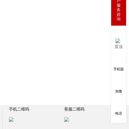
户
服
务
咨
询
置顶
手机版
加微
手机二维码
客服二维码
电话