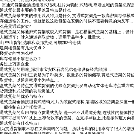
、贯通式货架全插接组装式结构,柱片为装配 式结构,靠墙区域的货架总深度一
通式货架最主要的作用以及特点是什么
通式货架最主要的作用以及特点是什么 贯通式货架是一款高密集存储模
存储运输的工作。也就是说这款货架在安装的时候不需要特意的为叉车...
么是贯通式货架?
通式货架又称通廊式货架或驶入式货架，是在横梁式货架的基础上，设计
人搬运车）驶入通道存取货物，适用于品种少，批量大...
山 中山货架,选联和众邦货架,可增加2倍仓储
建阁楼货架有几大优点？
楼货架的性怎么样
库存储量不够怎么办？
务过上万家企业
通式货架的用途_深圳市宝安区石岩兄弟仓储设备经营部|深...
通式货架的作用主要是为了种类少、数量多的货物储存,贯通式货架的货位
取货物。以通道密度小为特点,...
盘式货架的特点贯通式货架的优缺点货架批发自动化立体仓库特点重力式
货架流利式货架的功能贯通式
通式货架的优势与特点?
通式货架全插接组装式结构,柱片为装配式结构,靠墙区域的货架总深度一
一般控制在10个托盘深...
通式货架的应用与特点贯通式货架:是一种不以通道分割,连续性的整体性货
间率可提高30%以上,是存储效率的货架。在支撑导轨上,托盘按深度方向存.
通式货架有什么特点?
为贯通货架取不存在叉车周转的问题，所以仓库的利用率有了很大的增