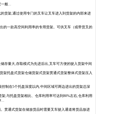
般...
式的货架,通过使用专门的叉车让叉车进入到货架的内部来进
出的一款高空间利用率的专用货架。可供叉车（或带货叉的
储存量大,存取模式为先进后出,叉车可方便的驶入货架中间
货架托盘式货架仓储货架式货架贯通式货架整体式货架压入
般控制在5个托盘深度以内,中间区域可两边进出的货架总深
架;与托盘货架相比、仓库利用率可达到80%左右,仓库利用
..
强。贯通式货架在储放货品时需要叉车驶入通道将货品放进