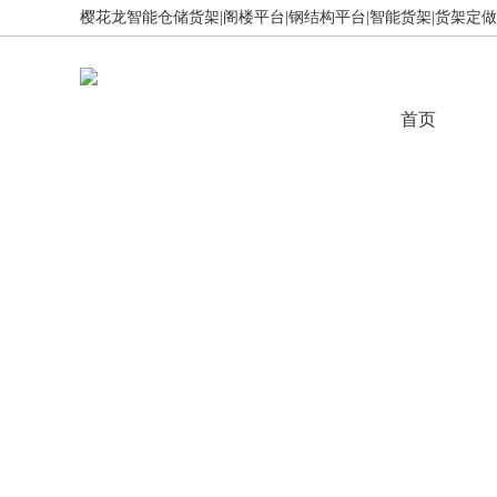
樱花龙智能仓储货架|阁楼平台|钢结构平台|智能货架|货架定做,免
首页