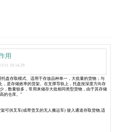
作用
11 10:14:29
用托盘存取模式、适用于存放品种单一，大批量的货物；与
以上，是存储效率的货架。在支撑导轨上，托盘按深度方向存
少，数量较多，常用来储存大批相同类型货物，由于其存储
高的仓库。”
可供叉车(或带货叉的无人搬运车) 驶入通道存取货物,适