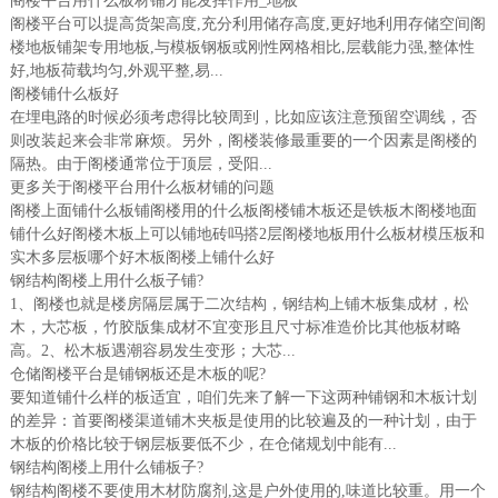
阁楼平台用什么板材铺才能发挥作用_地板
阁楼平台可以提高货架高度,充分利用储存高度,更好地利用存储空间阁
楼地板铺架专用地板,与模板钢板或刚性网格相比,层载能力强,整体性
好,地板荷载均匀,外观平整,易...
阁楼铺什么板好
在埋电路的时候必须考虑得比较周到，比如应该注意预留空调线，否
则改装起来会非常麻烦。另外，阁楼装修最重要的一个因素是阁楼的
隔热。由于阁楼通常位于顶层，受阳...
更多关于阁楼平台用什么板材铺的问题
阁楼上面铺什么板铺阁楼用的什么板阁楼铺木板还是铁板木阁楼地面
铺什么好阁楼木板上可以铺地砖吗搭2层阁楼地板用什么板材模压板和
实木多层板哪个好木板阁楼上铺什么好
钢结构阁楼上用什么板子铺?
1、阁楼也就是楼房隔层属于二次结构，钢结构上铺木板集成材，松
木，大芯板，竹胶版集成材不宜变形且尺寸标准造价比其他板材略
高。2、松木板遇潮容易发生变形；大芯...
仓储阁楼平台是铺钢板还是木板的呢?
要知道铺什么样的板适宜，咱们先来了解一下这两种铺钢和木板计划
的差异：首要阁楼渠道铺木夹板是使用的比较遍及的一种计划，由于
木板的价格比较于钢层板要低不少，在仓储规划中能有...
钢结构阁楼上用什么铺板子?
钢结构阁楼不要使用木材防腐剂,这是户外使用的,味道比较重。用一个