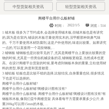
中型货架相关资讯
轻型货架相关资讯
阁楼平台用什么板材铺


2022/1/5
时间：
浏览：514
1.铺木板 很多为了节约成本,会选择使用铺木板,但铺木板也是有讲究
的,因为是在室内,铺设的木板尽量使用实木的,没甲醛那种刺鼻气味
的。千万不要使用木材防腐剂,这是户外使用的,味道比较重。如果讲究
一点的,可以直接用一个花纹钢板,...
2.铺钢板 铺钢板也是比较常见的了,尤其是阁楼平台上要放比较重的货
物的时候,尤其是一些类似机械设备的话,铺钢板更稳妥,当然成本也更
高。在设计阁楼平台货架的时候,要考虑到钢板本身的重量,立柱使用材
料的类型,厚度,跨度和宽度都需...
3.铺铝板 铝板也是比较不错的选择,比较结实,自身重量也轻,很多情况
下也是可以选择的。
阁楼平台用什么板材铺?
阁楼平台用什么板材铺?阁楼设计图有没有?
阁楼平台用什么板材铺..阁楼平台用什么板材铺?阁楼设计图有没有?有
钢板和木板,像我们蛮牛阁楼货架 具体看每平方需要承重多少公斤,承
重200kg可以用15mm的木板, ...