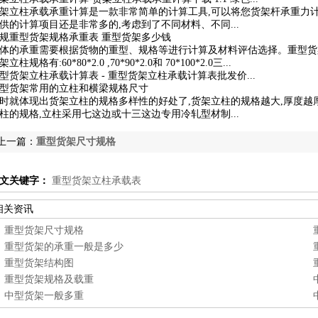
架立柱承载承重计算是一款非常简单的计算工具,可以将您货架杆承重力计
供的计算项目还是非常多的,考虑到了不同材料、不同...
规重型货架规格承重表 重型货架多少钱
体的承重需要根据货物的重型、规格等进行计算及材料评估选择。重型货架
架立柱规格有:60*80*2.0 ,70*90*2.0和 70*100*2.0三...
型货架立柱承载计算表 - 重型货架立柱承载计算表批发价...
型货架常用的立柱和横梁规格尺寸
时就体现出货架立柱的规格多样性的好处了,货架立柱的规格越大,厚度越
柱的规格,立柱采用七这边或十三这边专用冷轧型材制...
上一篇：
重型货架尺寸规格
文关键字：
重型货架立柱承载表
相关资讯
重型货架尺寸规格
重型货架的承重一般是多少
重型货架结构图
重型货架规格及载重
中型货架一般多重