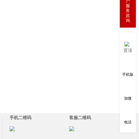
户
服
务
咨
询
置顶
手机版
加微
手机二维码
客服二维码
电话