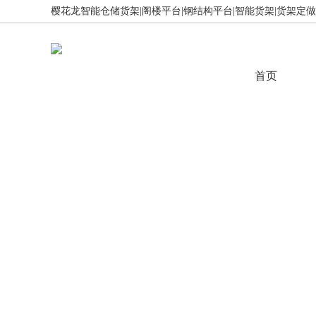
樱花龙智能仓储货架|阁楼平台|钢结构平台|智能货架|货架定做,免
首页