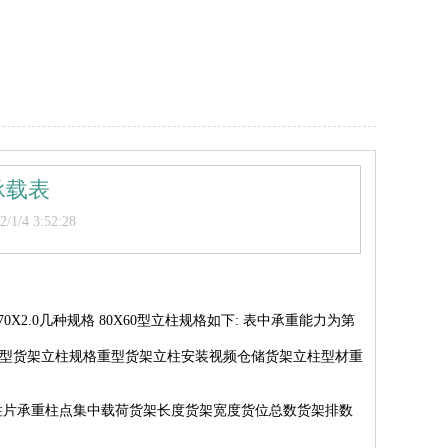
承载表
/4 3:52:28
/120X70X2.0几种规格 80X60型立柱规格如下: 表中承重能力为第
型货架立柱规格重型货架立柱安装视频仓储货架立柱型材重
柱片承重柱点集中载荷货架长度货架宽度货位总数货架排数