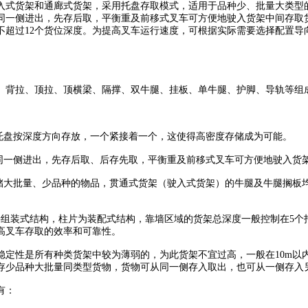
货架和通廊式货架，采用托盘存取模式，适用于品种少、批量大类型的
同一侧进出，先存后取，平衡重及前移式叉车可方便地驶入货架中间存取
不超过12个货位深度。为提高叉车运行速度，可根据实际需要选择配置导
行业。
成
背拉、顶拉、顶横梁、隔撑、双牛腿、挂板、单牛腿、护脚、导轨
点：
托盘按深度方向存放，一个紧接着一个，这使得高密度存储成为可能
同一侧进出，先存后取、后存先取，平衡重及前移式叉车可方便地驶入
大批量、少品种的物品，贯通式货架（驶入式货架）的牛腿及牛腿搁板均
装式结构，柱片为装配式结构，靠墙区域的货架总深度一般控制在5个托
高叉车存取的效率和可靠性。
性是所有种类货架中较为薄弱的，为此货架不宜过高，一般在10m以
存少品种大批量同类型货物，货物可从同一侧存入取出，也可从一侧存入
有：