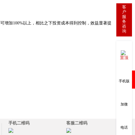
客
户
服
务
增加100%以上，相比之下投资成本得到控制，效益显著提
咨
询
置顶
购物车
手机版
加微
手机二维码
客服二维码
电话