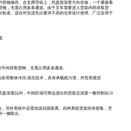
货物储存。在支撑导轨上，托盘按深度方向存放，一个紧接着
货物，无需占用多条通道。由于叉车需要进入货架内部存取货
向轨道。适合对先进先出要求不高的仓库设计使用。广泛应用于
等组成
。
货架中间存取货物，无需占用多条通道。
采用整体冲压/滚压技术，具有承载能力强，外型美观货
盘深度以内，中间区域可两边进出的货架总深度一般控制在10
内，另外系统中还需加设拉固装置。此种系统货架排布密集，空
另一侧取出。