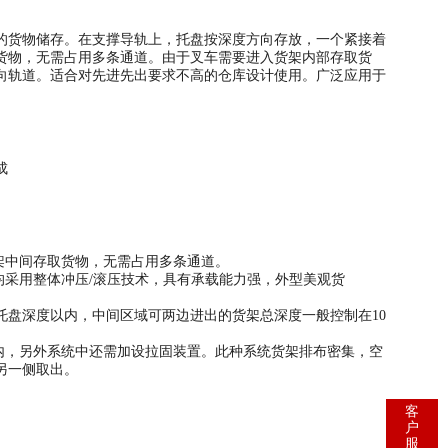
货物储存。在支撑导轨上，托盘按深度方向存放，一个紧接着
货物，无需占用多条通道。由于叉车需要进入货架内部存取货
向轨道。适合对先进先出要求不高的仓库设计使用。广泛应用于
等组成
。
货架中间存取货物，无需占用多条通道。
采用整体冲压/滚压技术，具有承载能力强，外型美观货
盘深度以内，中间区域可两边进出的货架总深度一般控制在10
内，另外系统中还需加设拉固装置。此种系统货架排布密集，空
另一侧取出。
客
户
服