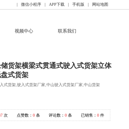
| 微信小程序
| APP下载
| 手机版
| 网站地图
视频中心
联系我们
仓储货架横梁式贯通式驶入式货架立体
托盘式货架
入式货架,驶入式货架厂家,中山驶入式货架厂家,中山货架
37
次
点赞数：
0
条
评论数：
0
条
已销售：
0
件