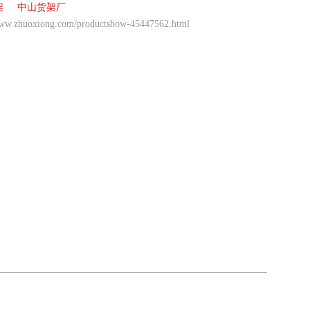
架
中山货架厂
www.zhuoxiong.com/productshow-45447562.html