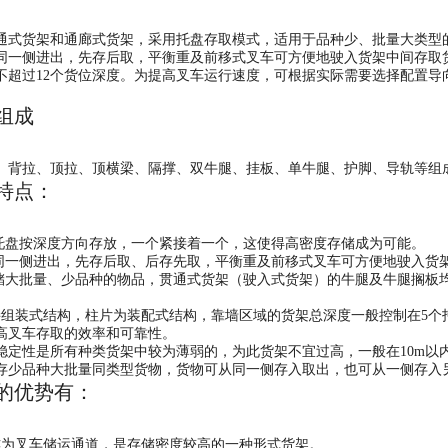
货架和通廊式货架，采用托盘存取模式，适用于品种少、批量大类型的
同一侧进出，先存后取，平衡重及前移式叉车可方便地驶入货架中间存取
不超过12个货位深度。为提高叉车运行速度，可根据实际需要选择配置导
行业。
架组成
背拉、顶拉、顶横梁、隔撑、双牛腿、挂板、单牛腿、护脚、导轨
架特点：
托盘按深度方向存放，一个紧接着一个，这使得高密度存储成为可能
同一侧进出，先存后取、后存先取，平衡重及前移式叉车可方便地驶入
大批量、少品种的物品，贯通式货架（驶入式货架）的牛腿及牛腿搁板均
装式结构，柱片为装配式结构，靠墙区域的货架总深度一般控制在5个托
高叉车存取的效率和可靠性。
性是所有种类货架中较为薄弱的，为此货架不宜过高，一般在10m以
存少品种大批量同类型货物，货物可从同一侧存入取出，也可从一侧存入
优势有：
为叉车储运通道，是存储密度较高的一种形式货架。