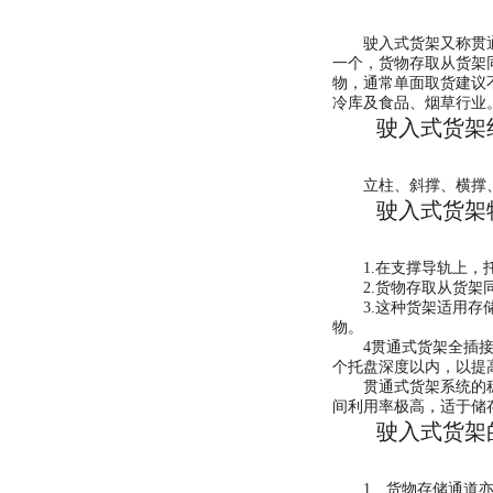
驶入式货架又称贯通式
一个，货物存取从货架
物，通常单面取货建议
冷库及食品、烟草
驶入式货
立柱、斜撑、横撑、
驶入式货
1.在支撑导轨上，
2.货物存取从货架
3.这种货架适用存储
物。
4贯通式货架全插接组
个托盘深度以内，以提
贯通式货架系统的稳定
间利用率极高，适于储
驶入式货架的
1、货物存储通道亦