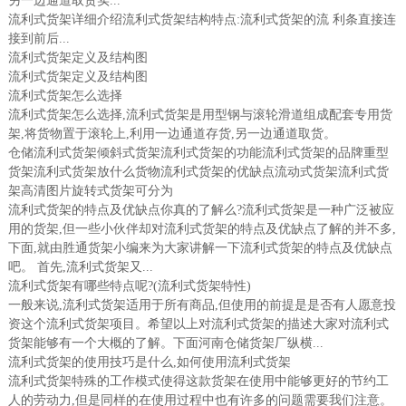
另一边通道取货实...
流利式货架详细介绍流利式货架结构特点:流利式货架的流 利条直接连
接到前后...
流利式货架定义及结构图
流利式货架定义及结构图
流利式货架怎么选择
流利式货架怎么选择,流利式货架是用型钢与滚轮滑道组成配套专用货
架,将货物置于滚轮上,利用一边通道存货,另一边通道取货。
仓储流利式货架倾斜式货架流利式货架的功能流利式货架的品牌重型
货架流利式货架放什么货物流利式货架的优缺点流动式货架流利式货
架高清图片旋转式货架可分为
流利式货架的特点及优缺点你真的了解么?流利式货架是一种广泛被应
用的货架,但一些小伙伴却对流利式货架的特点及优缺点了解的并不多,
下面,就由胜通货架小编来为大家讲解一下流利式货架的特点及优缺点
吧。 首先,流利式货架又...
流利式货架有哪些特点呢?(流利式货架特性)
一般来说,流利式货架适用于所有商品,但使用的前提是是否有人愿意投
资这个流利式货架项目。希望以上对流利式货架的描述大家对流利式
货架能够有一个大概的了解。下面河南仓储货架厂纵横...
流利式货架的使用技巧是什么,如何使用流利式货架
流利式货架特殊的工作模式使得这款货架在使用中能够更好的节约工
人的劳动力,但是同样的在使用过程中也有许多的问题需要我们注意。