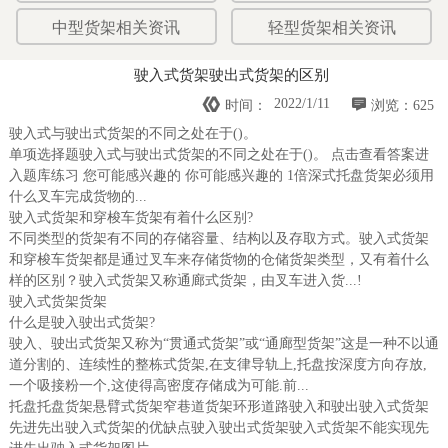
中型货架相关资讯
轻型货架相关资讯
驶入式货架驶出式货架的区别


2022/1/11
时间：
浏览：625
驶入式与驶出式货架的不同之处在于()。
单项选择题驶入式与驶出式货架的不同之处在于()。 点击查看答案进
入题库练习 您可能感兴趣的 你可能感兴趣的 1倍深式托盘货架必须用
什么叉车完成货物的...
驶入式货架和穿梭车货架有着什么区别?
不同类型的货架有不同的存储容量、结构以及存取方式。驶入式货架
和穿梭车货架都是通过叉车来存储货物的仓储货架类型，又有着什么
样的区别？驶入式货架又称通廊式货架，由叉车进入货...!
驶入式货架货架
什么是驶入驶出式货架?
驶入、驶出式货架又称为“贯通式货架”或“通廊型货架”这是一种不以通
道分割的、连续性的整栋式货架,在支律导轨上,托盘按深度方向存放,
一个吸接粉一个,这使得高密度存储成为可能.前...
托盘托盘货架悬臂式货架窄巷道货架环形道路驶入和驶出驶入式货架
先进先出驶入式货架的优缺点驶入驶出式货架驶入式货架不能实现先